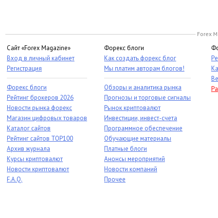
Forex M
Сайт «Forex Magazine»
Форекс блоги
Фо
Вход в личный кабинет
Как создать форекс блог
Ре
Регистрация
Мы платим авторам блогов!
Ка
Ве
Форекс блоги
Обзоры и аналитика рынка
Ра
Рейтинг брокеров 2026
Прогнозы и торговые сигналы
Новости рынка форекс
Рынок криптовалют
Магазин цифровых товаров
Инвестиции, инвест-счета
Каталог сайтов
Программное обеспечение
Рейтинг сайтов TOP100
Обучающие материалы
Архив журнала
Платные блоги
Курсы криптовалют
Анонсы мероприятий
Новости криптовалют
Новости компаний
F.A.Q.
Прочее